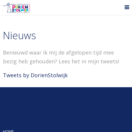
Nieuws
Benieuwd waar ik mij de afgelopen tijd mee
bezig heb gehouden? Lees het in mijn tweets!
Tweets by DorienStolwijk
HOME